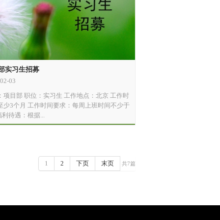
部实习生招募
02-03
：项目部 职位：实习生 工作地点：北京 工作时
至少3个月 工作时间要求：每周上班时间不少于
福利待遇：根据...
1
2
下页
末页
共7篇