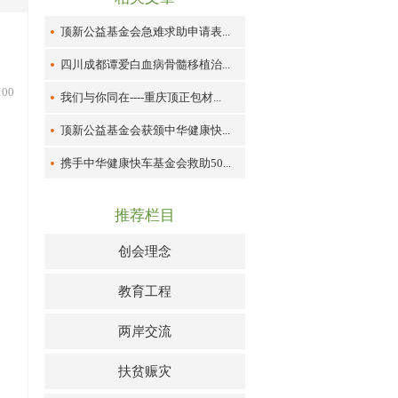
顶新公益基金会急难求助申请表...
四川成都谭爱白血病骨髓移植治...
:00
我们与你同在----重庆顶正包材...
顶新公益基金会获颁中华健康快...
携手中华健康快车基金会救助50...
推荐栏目
创会理念
教育工程
两岸交流
扶贫赈灾