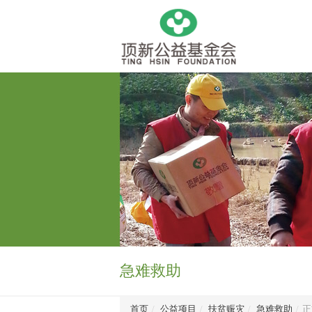
急难救助
首页
/
公益项目
/
扶贫赈灾
/
急难救助
/
正